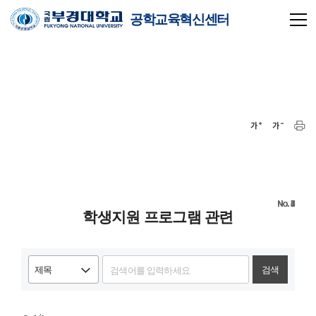
공학교육혁신센터
8
7
6
5
4
3
2
1
학생지원 프로그램 관련
검색